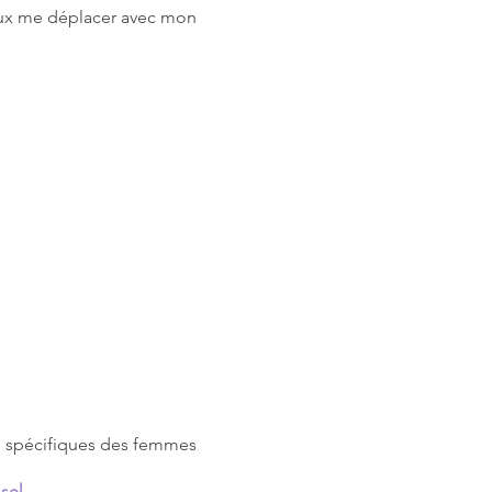
eux me déplacer avec mon
s spécifiques des femmes
sol