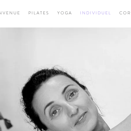
 N V E N U E
P I L A T E S
Y O G A
I N D I V I D U E L
C O R 