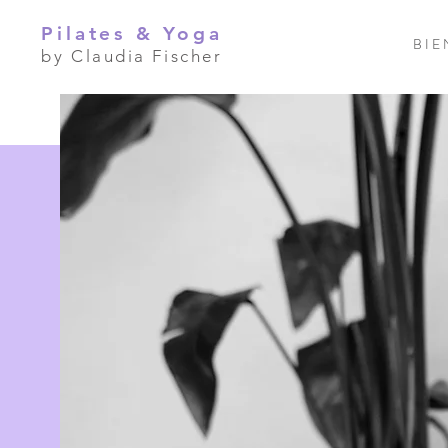
Pilates & Yoga
B I E
by Claudia Fischer