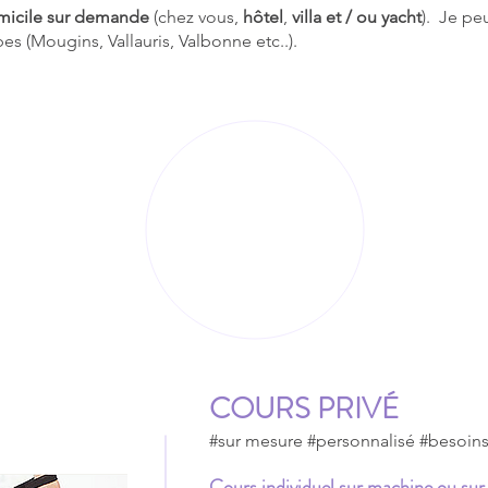
omicile sur demande
(chez vous,
hôtel
,
villa et / ou yacht
). Je p
es (Mougins, Vallauris, Valbonne etc..).
COURS PRIVÉ
#sur mesure #personnalisé #besoin
Cours individuel sur machine ou sur 