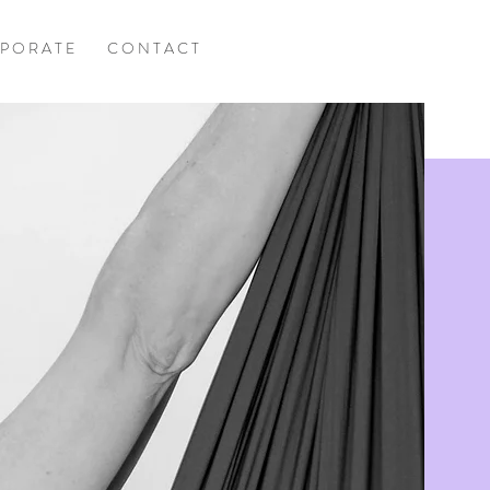
P O R A T E
C O N T A C T