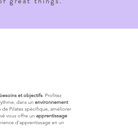
f great things.”
 besoins
et objectifs
. Profitez
 rythme, dans un
environnement
 de Pilates spécifique, améliorer
ivé vous offre un
apprentissage
érience d'apprentissage en un